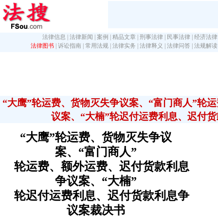
法律信息
|
法律新闻
|
案例
|
精品文章
|
刑事法律
|
民事法律
|
经济法律
法律图书
|
诉讼指南
|
常用法规
|
法律实务
|
法律释义
|
法律问答
|
法规解读
“大鹰”轮运费、货物灭失争议案、“富门商人”轮
议案、“大楠”轮迟付运费利息、迟付
“大鹰”轮运费、货物灭失争议
案、“富门商人”
轮运费、额外运费、迟付货款利息
争议案、“大楠”
轮迟付运费利息、迟付货款利息争
议案裁决书