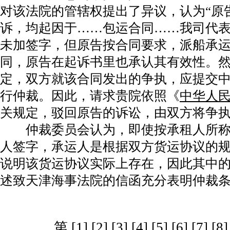
对该法院的管辖权提出了异议，认为“原
诉，均起因于……包运合同……我司代
未加签字，但原告按合同要求，派船承
同，原告在起诉书里也承认其有效性。
定，双方就该合同发出的争执，应提交
行仲裁。因此，请求贵院依照《
中华人
关规定，驳回原告的诉讼，由双方将争执
仲裁委员会认为，即使按承租人所称
人签字，承运人是根据双方货运协议的
说明该货运协议实际上存在，因此其中
述致天津海事法院的信函充分表明仲裁
第 [1]
[2]
[3]
[4]
[5]
[6]
[7]
[8]