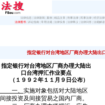
法律信息
|
法律新闻
|
案例
|
精品文章
|
刑事法律
|
民事法律
|
经济法律
法律图书
|
诉讼指南
|
常用法规
|
法律实务
|
法律释义
|
法律问答
|
法规解读
指定银行对台湾地区厂商办理大陆出
指定银行对台湾地区厂商办理大陆出
口台湾押汇作业要点
（１９９２年１１月９日公布）
一、
实施对象包括对大陆地区
间接投资及间接贸易之国内厂商。