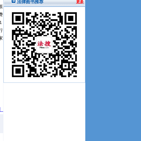
原
费
１
行
家
】