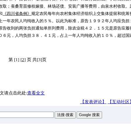
收取；蚕桑育苗修枝嫁接、林场还债、安装广播等费用，由泉水村收取。
和
《四川省条例》
规定农民每年向农村集体经济组织上交集体提留和统筹
上一年农民人均纯收入的５％。以此为标准，原告１９９２年人均应负担
原告收到的两张负担通知单所列费用，除农业税４２．１５元是原告应履
０６元，人均负担３８．４１元，占上一年人均纯收入的１０％，超过国
第 [1]
[2]
页 共[3]页
文请点击此处:
查看全文
【发表评论】
【互动社区