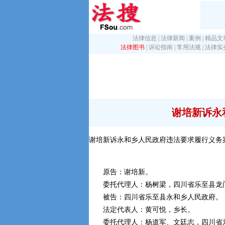
法律信息
|
法律新闻
|
案例
|
精品文
法律图书
|
诉讼指南
|
常用法规
|
法律实
谢培新诉永
谢培新诉永和乡人民政府违法要求履行义务
原告：谢培新。
委托代理人：杨树梁，四川省乐至县龙
被告：四川省乐至县永和乡人民政府。
法定代表人：黄可悦，乡长。
委托代理人：杨道军、文廷志，四川省