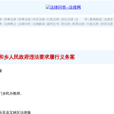
章
|
刑事法律
|
民事法律
|
经济法律
|
行政法律
|
诉讼法律
|
合 同
|
案例精选
|
法律文
务
|
法律释义
|
法律问答
|
法规解读
|
裁判文书
|
宪法类
|
民商法类
|
行政法类
|
经济法类
和乡人民政府违法要求履行义务案
案
门乡民办教师。
乐至县宝林区法律服