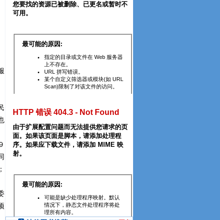
服
。
民
也
９
同
；
委
项
、