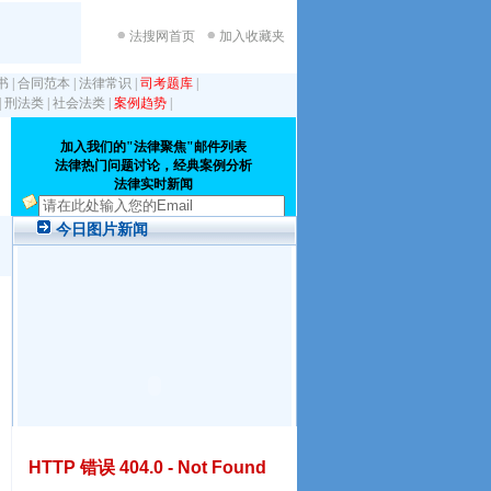
法搜网首页
加入收藏夹
书
|
合同范本
|
法律常识
|
司考题库
|
|
刑法类
|
社会法类
|
案例趋势
|