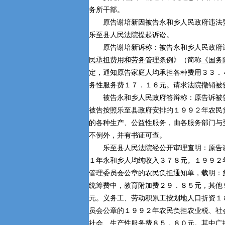
务所干部。
原告谢培新因被告永和乡人民政府违法
乐至县人民法院提起诉讼。
原告谢培新诉称：被告永和乡人民政府
民承担费用和劳务管理条例
》（简称
《国务
定，通知原告家庭人均承担各种费用３３．
务性服务费１７．１６元。请求法院撤销被
被告永和乡人民政府答辩称：原告诉被告
被告按照乐至县政府安排的１９９２年农民
的各种生产、公益性服务，由各服务部门与
不例外，并有书证可查。
乐至县人民法院经公开审理查明：原告谢
１年永和乡人均纯收入３７８元。１９９２
管理委员会公章的农民负担通知单，载明：
统筹费中，教育附加费２９．８５元，其他
元。义务工、劳动积累工按划地人口折资１
员会公章的１９９２年农民负担农业税、社
社会、生产性服务费８５．８０元。其中广