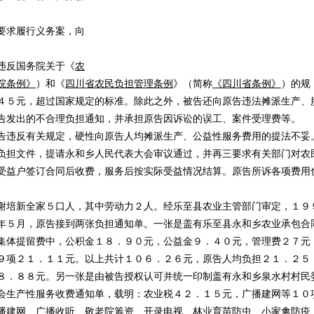
要求履行义务案，向
违反国务院关于《
农
院条例》
）和《
四川省农民负担管理条例
》（简称
《四川省条例》
）的规
４５元，超过国家规定的标准。除此之外，被告还向原告违法摊派生产、
告发出的不合理负担通知，并承担原告因诉讼的误工、案件受理费等。
违反有关规定，硬性向原告人均摊派生产、公益性服务费用的提法不妥
负担文件，提请永和乡人民代表大会审议通过，并再三要求有关部门对农
受益户签订合同后收费，服务后按实际受益情况结算。原告所诉各项费用
培新全家５口人，其中劳动力２人。经乐至县农业主管部门审定，１９
年５月，原告接到两张负担通知单。一张是盖有乐至县永和乡农业承包合
集体提留费中，公积金１８．９０元，公益金９．４０元，管理费２７元
９项２１．１１元。以上共计１０６．２６元，原告人均负担２１．２５
８．８８元。另一张是由被告授权认可并统一印制盖有永和乡泉水村村民
会生产性服务收费通知单，载明：农业税４２．１５元，广播建网等１０
播建网、广播收听、敬老院筹资、开录电视、林业育苗防虫、小家禽防疫