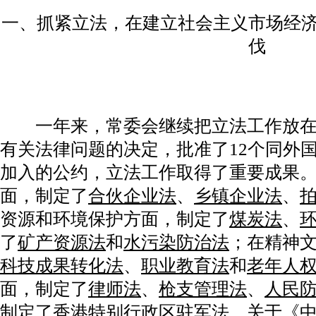
一、抓紧立法，在建立社会主义市场经
伐
一年来，常委会继续把立法工作放在首
有关法律问题的决定，批准了12个同外
加入的公约，立法工作取得了重要成果
面，制定了
合伙企业法
、
乡镇企业法
、
资源和环境保护方面，制定了
煤炭法
、
了
矿产资源法
和
水污染防治法
；在精神
科技成果转化法
、
职业教育法
和
老年人
面，制定了
律师法
、
枪支管理法
、
人民
制定了
香港特别行政区驻军法
、
关于《