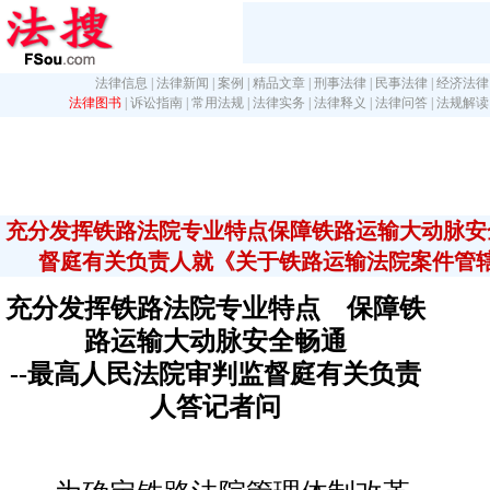
法律信息
|
法律新闻
|
案例
|
精品文章
|
刑事法律
|
民事法律
|
经济法律
法律图书
|
诉讼指南
|
常用法规
|
法律实务
|
法律释义
|
法律问答
|
法规解读
充分发挥铁路法院专业特点保障铁路运输大动脉安
督庭有关负责人就《关于铁路运输法院案件管
充分发挥铁路法院专业特点 保障铁
路运输大动脉安全畅通
--最高人民法院审判监督庭有关负责
人答记者问