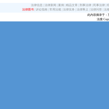
法律信息
|
法律新闻
|
案例
|
精品文章
|
刑事法律
|
民事法律
|
法律图书
|
诉讼指南
|
常用法规
|
法律实务
|
法律释义
|
法律问答
|
法
此内容摘录于：互联网
法搜 Copy