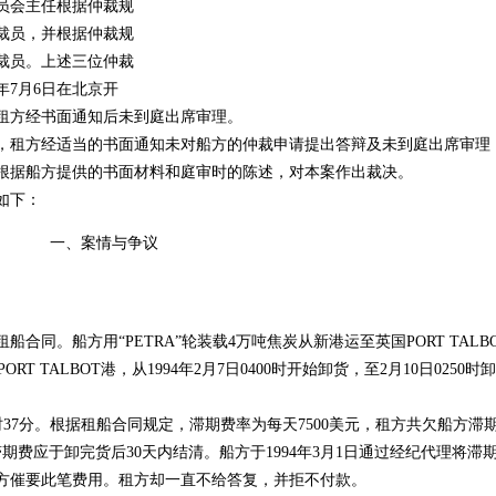
员会主任根据仲裁规
裁员，并根据仲裁规
裁员。上述三位仲裁
年7月6日在北京开
租方经书面通知后未到庭出席审理。
租方经适当的书面通知未对船方的仲裁申请提出答辩及未到庭出席审理
根据船方提供的书面材料和庭审时的陈述，对本案作出裁决。
如下：
一、案情与争议
船合同。船方用“PETRA”轮装载4万吨焦炭从新港运至英国PORT TALB
ORT TALBOT港，从1994年2月7日0400时开始卸货，至2月10日0250时卸
时37分。根据租船合同规定，滞期费率为每天7500美元，租方共欠船方滞
，滞期费应于卸完货后30天内结清。船方于1994年3月1日通过经纪代理将滞
方催要此笔费用。租方却一直不给答复，并拒不付款。