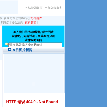
法搜网首页
加入收藏夹
书
|
合同范本
|
法律常识
|
司考题库
|
|
刑法类
|
社会法类
|
案例趋势
|