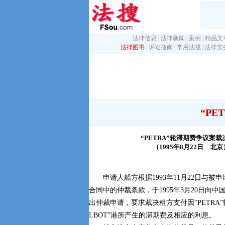
法律信息
|
法律新闻
|
案例
|
精品文
法律图书
|
诉讼指南
|
常用法规
|
法律实
“P
“PETRA”轮滞期费争议案裁
（1995年8月22日 北京
申请人船方根据1993年11月22日与被
合同中的仲裁条款，于1995年3月20日向
出仲裁申请，要求裁决租方支付因“PETRA”轮
LBOT”港所产生的滞期费及相应的利息。