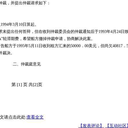
仲裁，并提出仲裁请求如下：
94年3月10日算起。
提出任何答辩，但在收到仲裁委员会的仲裁通知后于1993年4月24日
RA”轮滞期费，希望船方撤掉仲裁申请，协商解决此案。
方于1995年5月11日收到租方汇来的50000．00美元，但尚欠40817．5
并裁决。
二、仲裁庭意见
第 [1] 页 共[2]页
文请点击此处:
查看全文
【发表评论】
【互动社区