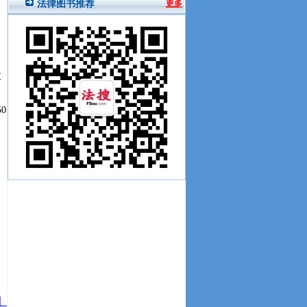
致
0
】