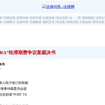
章
|
刑事法律
|
民事法律
|
经济法律
|
行政法律
|
诉讼法律
|
合 同
|
案例精选
|
法律文
务
|
法律释义
|
法律问答
|
法规解读
|
裁判文书
|
宪法类
|
民商法类
|
行政法类
|
经济法类
ETRA”轮滞期费争议案裁决书
决书
）
申请人租方签订的租船
中国海事仲裁委员会提
在卸港“PORT TA