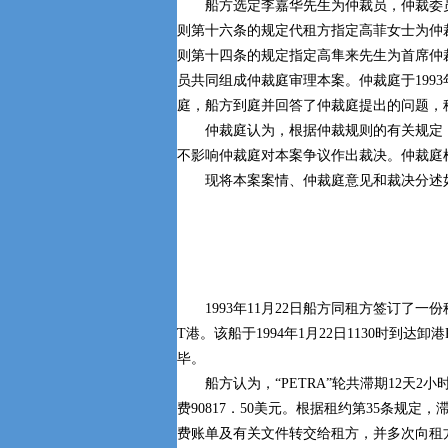
船方选定李嘉华先生为仲裁员，仲裁委
则第十六条的规定代租方指定高菲女士为仲
则第十四条的规定指定高隼来先生为首席仲
员共同组成仲裁庭审理本案。仲裁庭于1993
庭，船方到庭并回答了仲裁庭提出的问题，
仲裁庭认为，根据仲裁规则的有关规定，
不影响仲裁庭对本案争议作出裁决。仲裁庭
现将本案案情、仲裁庭意见和裁决分述
1993年11月22日船方同租方签订了一份租
T港。该船于1994年1月22日1130时到达卸港P
毕。
船方认为，“PETRA”轮共滞期12天2小
费90817．50美元。根据租约第35条规定
费账单及有关文件转交给租方，并多次向租