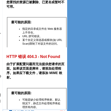
，
O
期
期