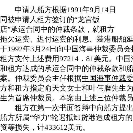
申请人船方根据1991年9月14日
同被申请人租方签订的“龙宫饭
店”承运合同中的仲裁条款，就租方
拖欠运费、迟付运费的利息、装港船舶
于1992年3月24日向中国海事仲裁委员
租方支付上述费用97214．81美元。中
和租方达成的承运合同中的仲裁条款和
案。仲裁委员会主任根据
中国海事仲裁
方和租方指定俞天文女士和叶伟膺先生
生为首席仲裁员。本案由上述三位仲裁
租方在第一次书面答辩中向船方提出
船方所属“华力”轮迟抵卸货港造成租方
资等损失，计433612美元。