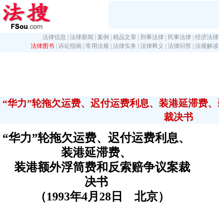
法律信息
|
法律新闻
|
案例
|
精品文章
|
刑事法律
|
民事法律
|
经济法律
法律图书
|
诉讼指南
|
常用法规
|
法律实务
|
法律释义
|
法律问答
|
法规解读
“华力”轮拖欠运费、迟付运费利息、装港延滞费
裁决书
“华力”轮拖欠运费、迟付运费利息、
装港延滞费、
装港额外浮筒费和反索赔争议案裁
决书
（1993年4月28日 北京）