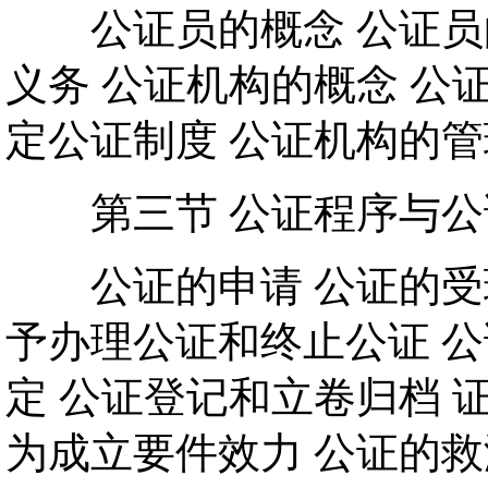
公证员的概念 公证员的
义务 公证机构的概念 公
定公证制度 公证机构的管
第三节 公证程序与公
公证的申请 公证的受理
予办理公证和终止公证 公
定 公证登记和立卷归档 
为成立要件效力 公证的救