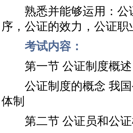
熟悉并能够运用：公证
序，公证的效力，公证职
考试内容：
第一节 公证制度概述
公证制度的概念 我国公
体制
第二节 公证员和公证