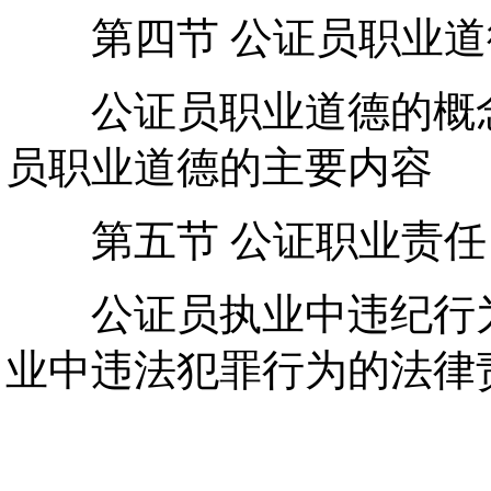
第四节 公证员职业道
公证员职业道德的概念 
员职业道德的主要内容
第五节 公证职业责任
公证员执业中违纪行为
业中违法犯罪行为的法律