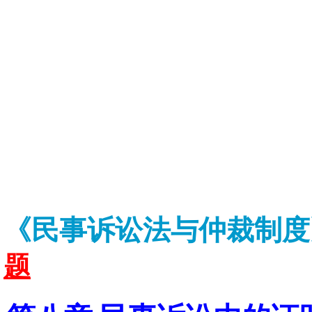
《民事诉讼法与仲裁制
题