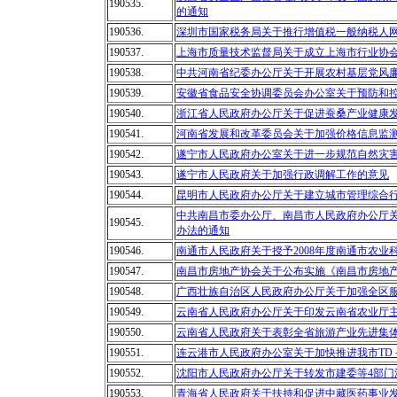
190535.
的通知
190536.
深圳市国家税务局关于推行增值税一般纳税人
190537.
上海市质量技术监督局关于成立上海市行业协
190538.
中共河南省纪委办公厅关于开展农村基层党风
190539.
安徽省食品安全协调委员会办公室关于预防和
190540.
浙江省人民政府办公厅关于促进蚕桑产业健康
190541.
河南省发展和改革委员会关于加强价格信息监
190542.
遂宁市人民政府办公室关于进一步规范自然灾
190543.
遂宁市人民政府关于加强行政调解工作的意见
190544.
昆明市人民政府办公厅关于建立城市管理综合
中共南昌市委办公厅、南昌市人民政府办公厅关
190545.
办法的通知
190546.
南通市人民政府关于授予2008年度南通市农业
190547.
南昌市房地产协会关于公布实施《南昌市房地产经
190548.
广西壮族自治区人民政府办公厅关于加强全区
190549.
云南省人民政府办公厅关于印发云南省农业厅
190550.
云南省人民政府关于表彰全省旅游产业先进集
190551.
连云港市人民政府办公室关于加快推进我市TD
190552.
沈阳市人民政府办公厅关于转发市建委等4部门
190553.
青海省人民政府关于扶持和促进中藏医药事业