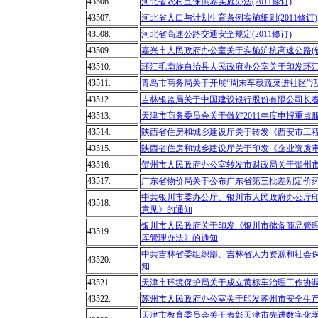
43506.
河北省农村五保供养实施办法(2011修订)
43507.
河北省人口与计划生育条例实施细则(2011修订)
43508.
河北省高速公路交通安全规定(2011修订)
43509.
嘉兴市人民政府办公室关于实施沪杭高速公路(
43510.
环江毛南族自治县人民政府办公室关于印发环
43511.
青岛市商务局关于开展“周末车载蔬菜进社区”
43512.
吉林银监局关于中国建设银行股份有限公司长
43513.
天津市商务委员会关于做好2011年度申报重点
43514.
陕西省住房和城乡建设厅关于转发《西安市工程
43515.
陕西省住房和城乡建设厅关于印发《企业资质
43516.
贺州市人民政府办公室转发市财政局关于贺州
43517.
广东省物价局关于公布广东省第三批差别定价
中共银川市委办公厅、银川市人民政府办公厅
43518.
意见》的通知
银川市人民政府关于印发《银川市储备商品管
43519.
库管理办法》的通知
中共吉林省委组织部、吉林省人力资源和社会保
43520.
知
43521.
天津市环境保护局关于成立黄标车治理工作协
43522.
苏州市人民政府办公室关于印发苏州市安全生
天津市教育委员会关于表彰天津市先进数字化学