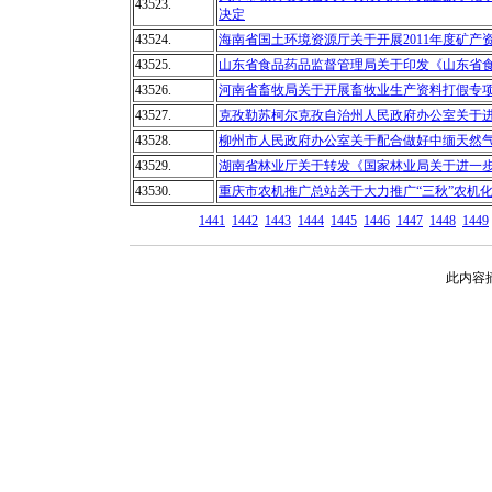
43523.
决定
43524.
海南省国土环境资源厅关于开展2011年度矿产
43525.
山东省食品药品监督管理局关于印发《山东省
43526.
河南省畜牧局关于开展畜牧业生产资料打假专
43527.
克孜勒苏柯尔克孜自治州人民政府办公室关于
43528.
柳州市人民政府办公室关于配合做好中缅天然
43529.
湖南省林业厅关于转发《国家林业局关于进一
43530.
重庆市农机推广总站关于大力推广“三秋”农机
1441
1442
1443
1444
1445
1446
1447
1448
1449
此内容