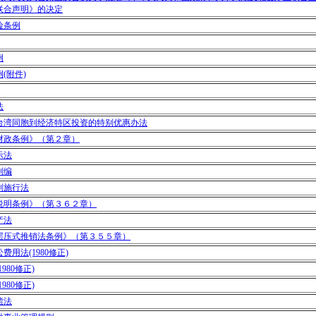
联合声明》的决定
险条例
例
(附件)
法
台湾同胞到经济特区投资的特别优惠办法
财政条例》（第２章）
示法
则编
则施行法
说明条例》（第３６２章）
产法
层压式推销法条例》（第３５５章）
费用法(1980修正)
980修正)
980修正)
偿法