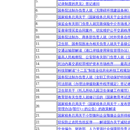
5.
记录制度的意见》答记者问
6.
国务院法制办负责人就《无障碍环境建设条例
7.
国家税务总局关于《国家税务总局关于企业所
8.
保监会有关部门负责人就完善保险中介市场准
9.
妥善审理买卖合同案件、切实维护公平交易秩
10.
国务院法制办、商务部负责人就《对外劳务合
11.
卫生部、国务院医改办相关负责人就关于县级
12.
交通运输部解读《港口岸线使用审批管理办法
13.
最高人民检察院、公安部有关部门负责人就《立
14.
惩治内幕交易犯罪维护资本市场秩序——最高
15.
科技部解读“十二五”制造业信息化科技工程规
16.
国务院法制办负责人就《女职工劳动保护特别
17.
司法部就《办理法律援助案件程序规定》答记
18.
卫生部关于《托儿所幼儿园卫生保健工作规范
19.
教育部有关负责人就修订后的《国家教育考试
国家税务总局关于《国家税务总局关于＜发布
20.
管理办法(暂行)＞的公告》的政策解读
21.
国家税务总局关于小型微利企业预缴企业所得
22.
切实防止农民负担反弹——解读国办关于减轻
23.
中央编办、财政部、人力资源社会保障部负责