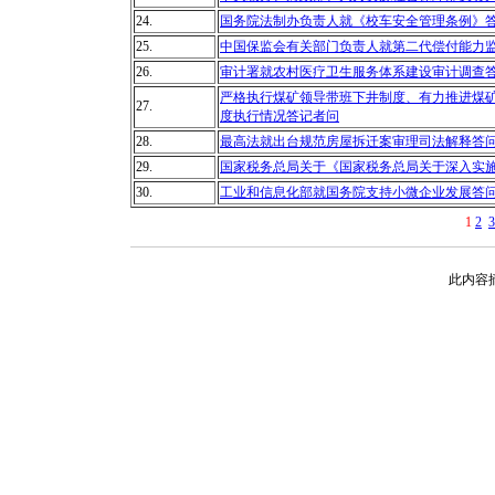
24.
国务院法制办负责人就《校车安全管理条例》
25.
中国保监会有关部门负责人就第二代偿付能力
26.
审计署就农村医疗卫生服务体系建设审计调查
严格执行煤矿领导带班下井制度、有力推进煤
27.
度执行情况答记者问
28.
最高法就出台规范房屋拆迁案审理司法解释答
29.
国家税务总局关于《国家税务总局关于深入实
30.
工业和信息化部就国务院支持小微企业发展答
1
2
3
此内容